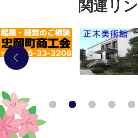
関連リン
2
3
枚
枚
前のスライドを表示
目
目
の
の
ス
ス
1枚目のスライドを表示
2枚目のスライドを表示中
3枚目のスライドを表
4枚目のス
ラ
ラ
イ
イ