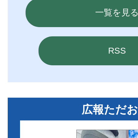
一覧を見
2026年07月31日
広報202
いて
RSS
2026年07月29日
忠岡町老
集
2026年07月29日
空家除却
広報ただ
2026年07月29日
【受付中