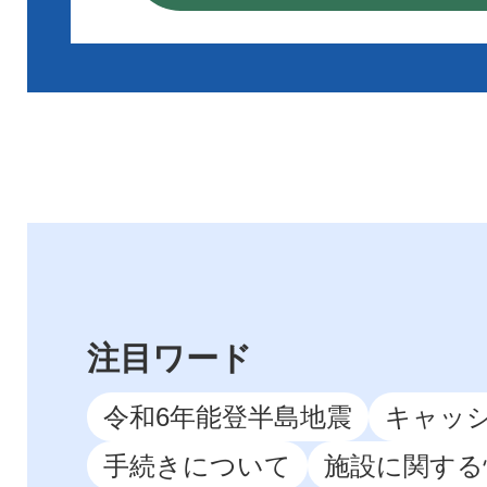
札の公告
バ導入
2026年07月22日
忠岡町職
2026年07月22日
「忠岡町
ザ等対策
注目ワード
対するパ
令和6年能登半島地震
キャッ
の募集に
手続きについて
施設に関する