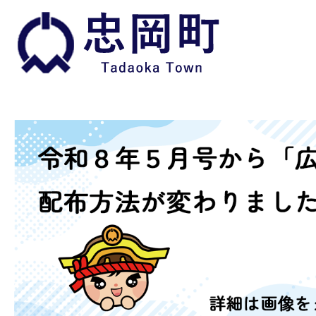
2
枚
目
の
ス
ラ