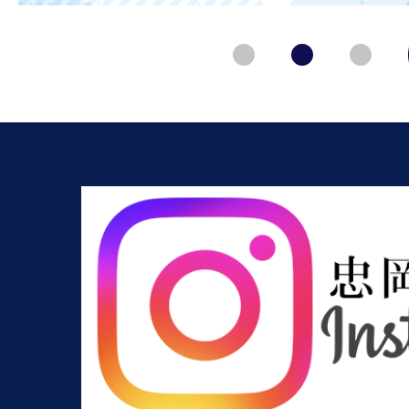
イ
1枚目のスライドを表示
2枚目のスライド
3枚目
ド