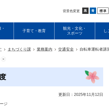
背景色変更
康・
観光・文化・
子育て・教育
し
スポーツ
す
まちづくり課
業務案内
交通安全
自転車運転者講
度
更新日：2025年11月12日