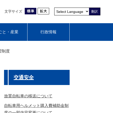
文字サイズ
翻訳
ごと・産業
行政情報
習制度
交通安全
放置自転車の移送について
自転車用ヘルメット購入費補助金制
度の一部内容変更について