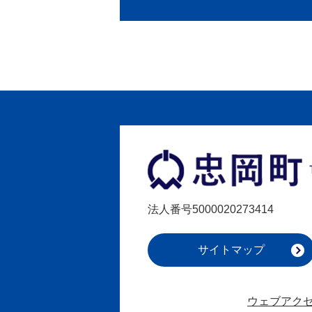
忠
岡
町
Tadaoka
法人番号5000020273414
Town
サイトマップ
ウェブアク