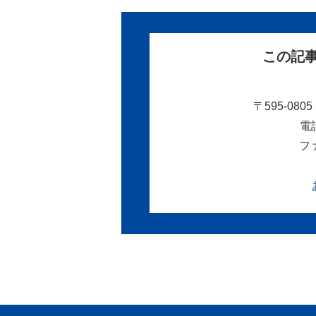
この記
〒595-08
電話
ファ