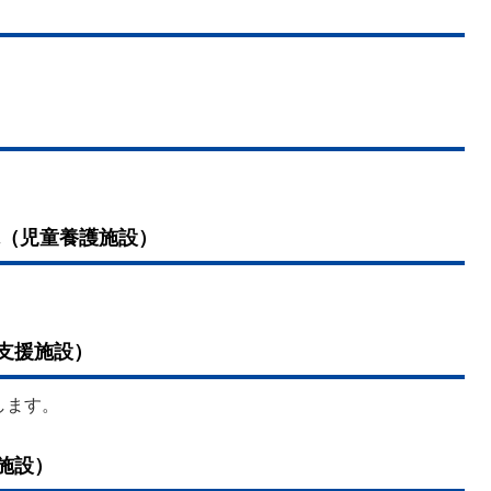
院（児童養護施設）
支援施設）
します。
施設）