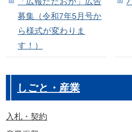
「広報ただおか」広告
募集（令和7年5月号か
ら様式が変わりま
す！）
しごと・産業
入札・契約