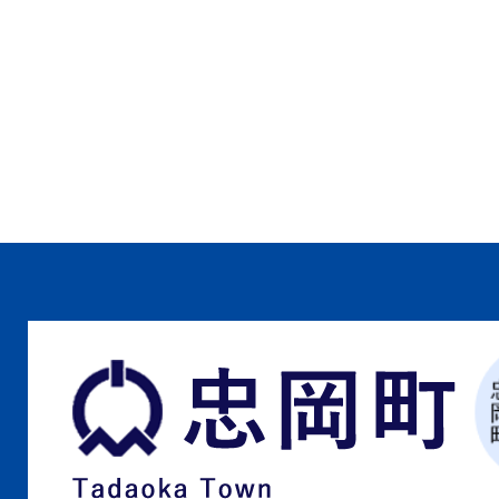
忠
岡
町