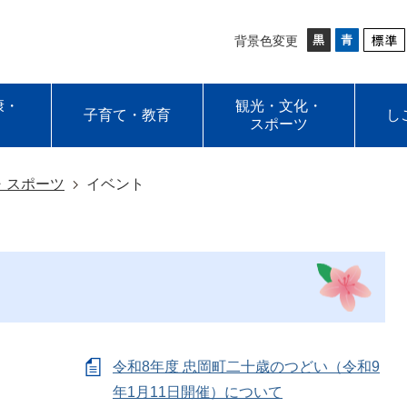
背景色変更
康・
観光・文化・
子育て・教育
し
スポーツ
・スポーツ
イベント
令和8年度 忠岡町二十歳のつどい（令和9
年1月11日開催）について