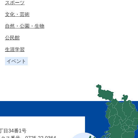
スポーツ
文化・芸術
自然・公園・生物
公民館
生涯学習
イベント
目34番1号