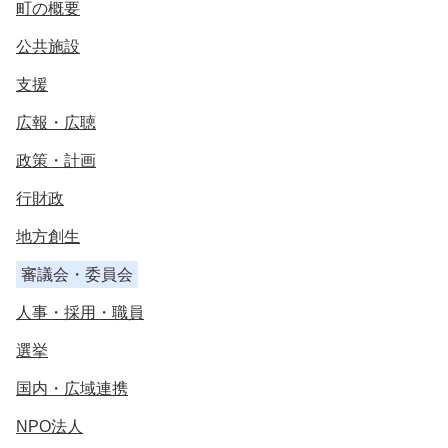
町の概要
公共施設
支援
広報・広聴
政策・計画
行財政
地方創生
審議会・委員会
人事・採用・職員
選挙
国内・広域連携
NPO法人