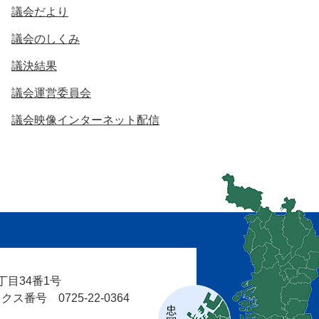
議会だより
議会のしくみ
議決結果
議会運営委員会
議会映像インターネット配信
目34番1号
ス番号 0725-22-0364