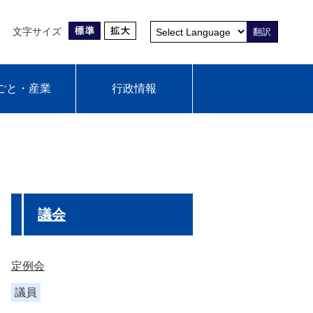
文字サイズ
翻訳
ごと・産業
行政情報
議会
定例会
議員